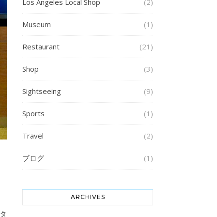
Los Angeles Local Shop
(2)
Museum
(1)
Restaurant
(21)
Shop
(3)
Sightseeing
(9)
Sports
(1)
Travel
(2)
ブログ
(1)
ARCHIVES
タ