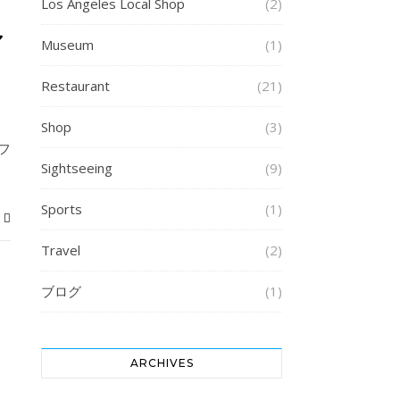
Los Angeles Local Shop
(2)
マ
Museum
(1)
Restaurant
(21)
Shop
(3)
フ
Sightseeing
(9)
Sports
(1)
Travel
(2)
ブログ
(1)
ARCHIVES