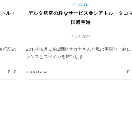
FLIGHT
アトル・
デルタ航空の粋なサービス＠シアトル・タコ
国際空港
2月 5, 2021
旅行記の
2017年9月に約2週間サカナさんと私の両親と一緒に
ランスとスペインを旅行しま…
By
LA TAYORI