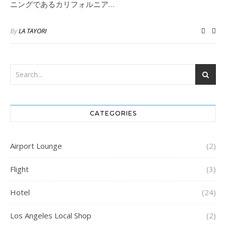
ニングであるカリフォルニア…
By
LA TAYORI
CATEGORIES
Airport Lounge
(2)
Flight
(3)
Hotel
(24)
Los Angeles Local Shop
(2)