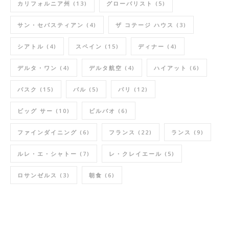
カリフォルニア州
(13)
グローバリスト
(5)
サン・セバスティアン
(4)
ザ コテージ ハウス
(3)
シアトル
(4)
スペイン
(15)
ディナー
(4)
デルタ・ワン
(4)
デルタ航空
(4)
ハイアット
(6)
バスク
(15)
バル
(5)
パリ
(12)
ビッグ サー
(10)
ビルバオ
(6)
ファインダイニング
(6)
フランス
(22)
ランス
(9)
ルレ・エ・シャトー
(7)
レ・クレイエール
(5)
ロサンゼルス
(3)
朝食
(6)