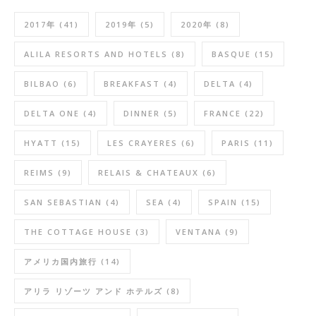
2017年
(41)
2019年
(5)
2020年
(8)
ALILA RESORTS AND HOTELS
(8)
BASQUE
(15)
BILBAO
(6)
BREAKFAST
(4)
DELTA
(4)
DELTA ONE
(4)
DINNER
(5)
FRANCE
(22)
HYATT
(15)
LES CRAYERES
(6)
PARIS
(11)
REIMS
(9)
RELAIS & CHATEAUX
(6)
SAN SEBASTIAN
(4)
SEA
(4)
SPAIN
(15)
THE COTTAGE HOUSE
(3)
VENTANA
(9)
アメリカ国内旅行
(14)
アリラ リゾーツ アンド ホテルズ
(8)