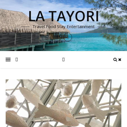
LA TAYORI
Travel Food Stay Entertainment