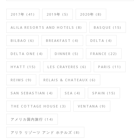
2017年
(41)
2019年
(5)
2020年
(8)
ALILA RESORTS AND HOTELS
(8)
BASQUE
(15)
BILBAO
(6)
BREAKFAST
(4)
DELTA
(4)
DELTA ONE
(4)
DINNER
(5)
FRANCE
(22)
HYATT
(15)
LES CRAYERES
(6)
PARIS
(11)
REIMS
(9)
RELAIS & CHATEAUX
(6)
SAN SEBASTIAN
(4)
SEA
(4)
SPAIN
(15)
THE COTTAGE HOUSE
(3)
VENTANA
(9)
アメリカ国内旅行
(14)
アリラ リゾーツ アンド ホテルズ
(8)