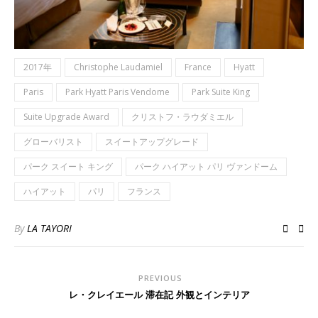
2017年
Christophe Laudamiel
France
Hyatt
Paris
Park Hyatt Paris Vendome
Park Suite King
Suite Upgrade Award
クリストフ・ラウダミエル
グローバリスト
スイートアップグレード
パーク スイート キング
パーク ハイアット パリ ヴァンドーム
ハイアット
パリ
フランス
By
LA TAYORI
PREVIOUS
レ・クレイエール 滞在記 外観とインテリア