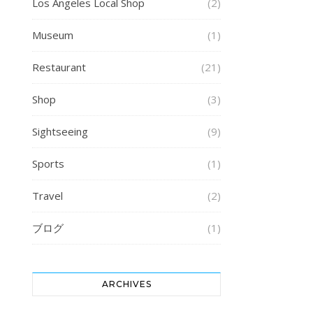
Los Angeles Local Shop
(2)
Museum
(1)
Restaurant
(21)
Shop
(3)
Sightseeing
(9)
Sports
(1)
Travel
(2)
ブログ
(1)
ARCHIVES