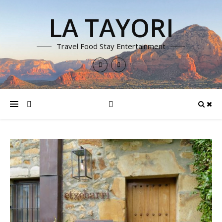
LA TAYORI
Travel Food Stay Entertainment