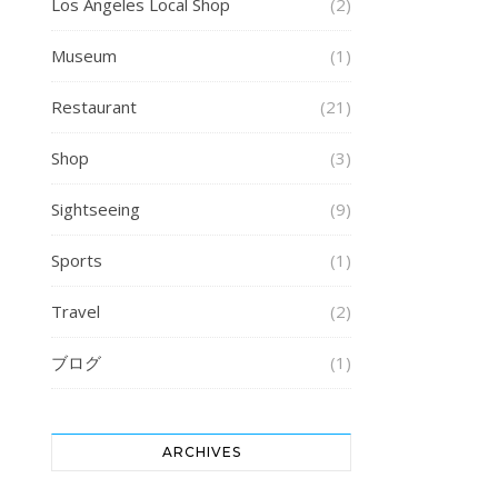
Los Angeles Local Shop
(2)
Museum
(1)
Restaurant
(21)
Shop
(3)
Sightseeing
(9)
Sports
(1)
Travel
(2)
ブログ
(1)
ARCHIVES