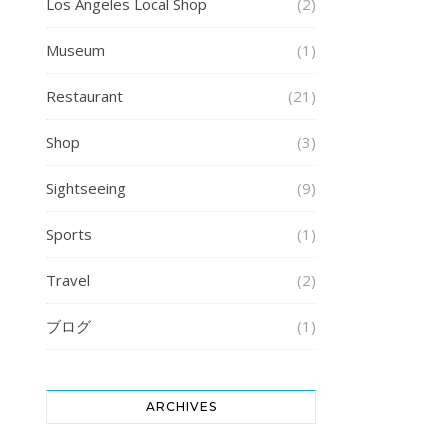
Los Angeles Local Shop
(2)
Museum
(1)
Restaurant
(21)
Shop
(3)
Sightseeing
(9)
Sports
(1)
Travel
(2)
ブログ
(1)
ARCHIVES