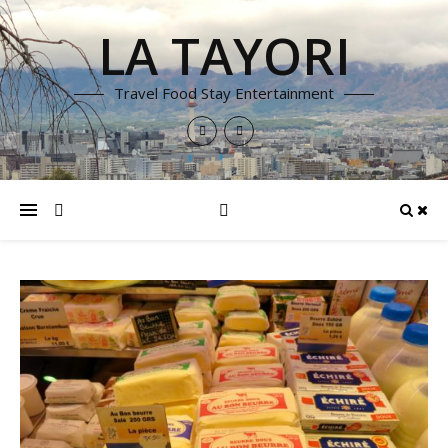
LA TAYORI
Travel Food Stay Entertainment