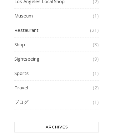
Los Angeles Local Shop
(2)
Museum
(1)
Restaurant
(21)
Shop
(3)
Sightseeing
(9)
Sports
(1)
Travel
(2)
ブログ
(1)
ARCHIVES