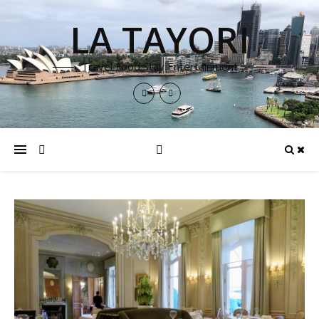
LA TAYORI
Travel Food Stay Entertainment