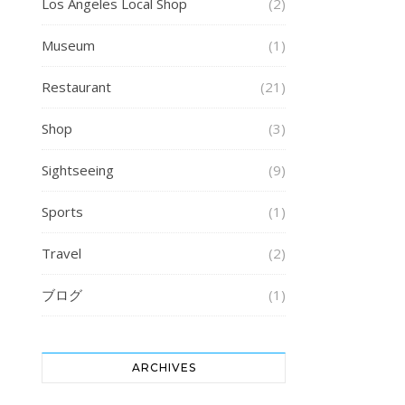
Los Angeles Local Shop
(2)
Museum
(1)
Restaurant
(21)
Shop
(3)
Sightseeing
(9)
Sports
(1)
Travel
(2)
ブログ
(1)
ARCHIVES