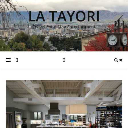
LA TAYORI
Travel Food Stay Entertainment